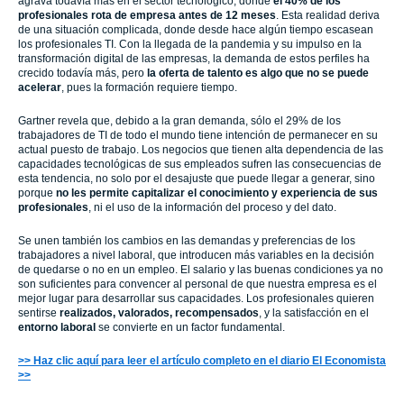
agrava todavía más en el sector tecnológico, donde
el 40% de los
profesionales rota de empresa antes de 12 meses
. Esta realidad deriva
de una situación complicada, donde desde hace algún tiempo escasean
los profesionales TI. Con la llegada de la pandemia y su impulso en la
transformación digital de las empresas, la demanda de estos perfiles ha
crecido todavía más, pero
la oferta de talento es algo que no se puede
acelerar
, pues la formación requiere tiempo.
Gartner revela que, debido a la gran demanda, sólo el 29% de los
trabajadores de TI de todo el mundo tiene intención de permanecer en su
actual puesto de trabajo. Los negocios que tienen alta dependencia de las
capacidades tecnológicas de sus empleados sufren las consecuencias de
esta tendencia, no solo por el desajuste que puede llegar a generar, sino
porque
no les permite capitalizar el conocimiento y experiencia de sus
profesionales
, ni el uso de la información del proceso y del dato.
Se unen también los cambios en las demandas y preferencias de los
trabajadores a nivel laboral, que introducen más variables en la decisión
de quedarse o no en un empleo. El salario y las buenas condiciones ya no
son suficientes para convencer al personal de que nuestra empresa es el
mejor lugar para desarrollar sus capacidades. Los profesionales quieren
sentirse
realizados, valorados, recompensados
, y la satisfacción en el
entorno laboral
se convierte en un factor fundamental.
>> Haz clic aquí para leer el artículo completo en el diario El Economista
>>