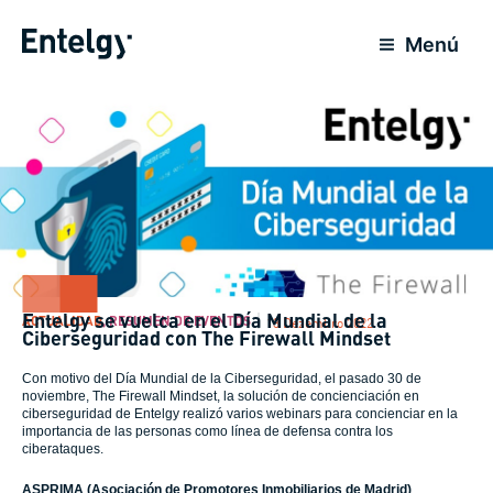
Ir
para
Menú
o
conteúdo
Entelgy se vuelca en el Día Mundial de la
ACTUALIDAD
,
RESUMEN DE EVENTOS
13 Dezembro 2022
Ciberseguridad con The Firewall Mindset
Con motivo del Día Mundial de la Ciberseguridad, el pasado 30 de
noviembre, The Firewall Mindset, la solución de concienciación en
ciberseguridad de Entelgy realizó varios webinars para concienciar en la
importancia de las personas como línea de defensa contra los
ciberataques.
ASPRIMA (Asociación de Promotores Inmobiliarios de Madrid)