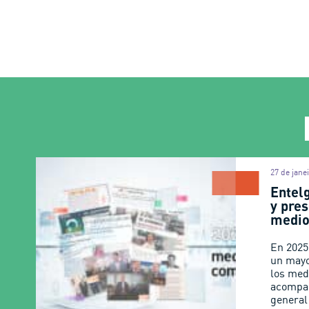
27 de jane
Entel
y pres
medio
En 2025
un mayo
los med
acompa
general