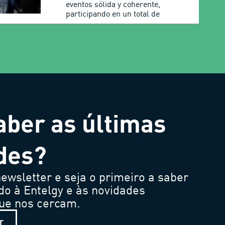
eventos sólida y coherente,
participando en un total de
aber as últimas
des?
ewsletter e seja o primeiro a saber
do à Entelgy e às novidades
que nos cercam.
r