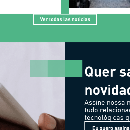
Ver todas las noticias
Quer s
novida
Assine nossa n
tudo relaciona
tecnológicas 
Eu quero assina