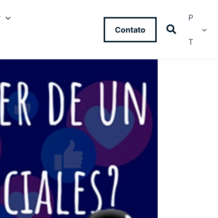
y
P
Contato
T