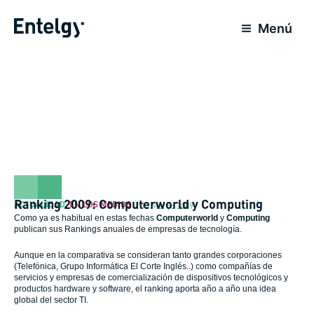
Ir
para
Menú
o
conteúdo
Ranking 2009: Computerworld y Computing
ACTUALIDAD
,
EN LOS MEDIOS
12 Março 2009
Como ya es habitual en estas fechas
Computerworld
y
Computing
publican sus Rankings anuales de empresas de tecnología.
Aunque en la comparativa se consideran tanto grandes corporaciones
(Telefónica, Grupo Informática El Corte Inglés..) como compañías de
servicios y empresas de comercialización de dispositivos tecnológicos y
productos hardware y software, el ranking aporta año a año una idea
global del sector TI.