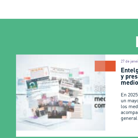
27 de jane
Entel
y pres
medio
En 2025
un mayo
los med
acompa
general