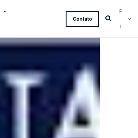
y
P
Contato
T