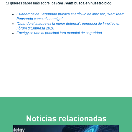
Si quieres saber más sobre los
Red Team
busca en nuestro blog
:
Cuadernos de Seguridad publica el artículo de InnoTec, “Red Team:
Pensando como el enemigo”
“Cuando el ataque es la mejor defensa”: ponencia de InnoTec en
Fòrum d’Empresa 2016
Entelgy se une al principal foro mundial de seguridad
Noticias relacionadas