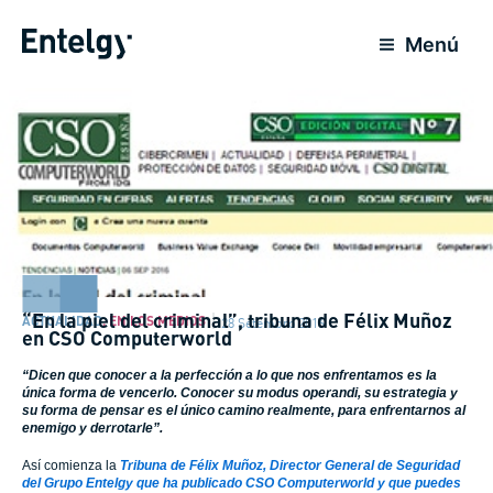
Ir
para
Menú
o
conteúdo
“En la piel del criminal”, tribuna de Félix Muñoz
ACTUALIDAD
,
EN LOS MEDIOS
28 Setembro 2016
en CSO Computerworld
“Dicen que conocer a la perfección a lo que nos enfrentamos es la
única forma de vencerlo. Conocer su modus operandi, su estrategia y
su forma de pensar es el único camino realmente, para enfrentarnos al
enemigo y derrotarle”.
Así comienza la
Tribuna de Félix Muñoz, Director General de Seguridad
del Grupo Entelgy que ha publicado CSO Computerworld y que puedes