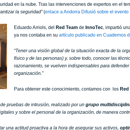
ridad en la nube. Tras las intervenciones de expertos en el tem
ntizar la seguridad”
(
enlace a Andorra Difusió sobre el even
Eduardo Arriols, del
Red Team
de
InnoTec
, impartió u
ya nos contaba en su
artículo publicado en Cuadernos 
“Tener una visión global de la situación exacta de la orga
físico y de las personas) y, sobre todo, conocer las técni
razonamiento, se vuelven indispensables para defender l
organización.”
Para obtener este conocimiento, contamos con los
Red 
de pruebas de intrusión, realizado por un
grupo multidiscipli
igitales y sobre el personal de la organización, de manera con
ar una actitud proactiva a la hora de asegurar sus activos,
opti