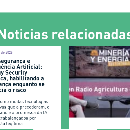
Noticias relacionada
l de 2026
segurança e
gência Artificial:
gy Security
ca, habilitando a
ança enquanto se
ia o risco
omo muitas tecnologias
ivas que a precederam, o
smo e a promessa da IA
trabalançados por
ão legítima