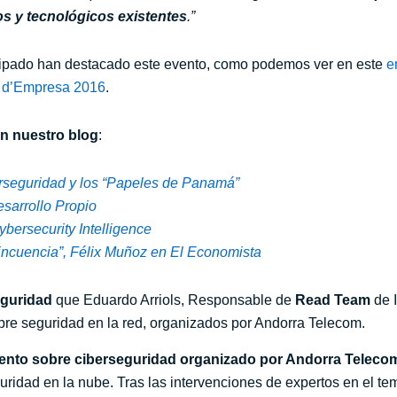
s y tecnológicos existentes
.”
ipado han destacado este evento, como podemos ver en este
e
m d’Empresa 2016
.
n nuestro blog
:
seguridad y los “
P
apeles de Panamá”
sarrollo Propio
bersecurity Intelligence
lincuencia”, Félix Muñoz en El Economista
guridad
que Eduardo Arriols, Responsable de
Read Team
de I
obre seguridad en la red, organizados por Andorra Telecom.
ento sobre ciberseguridad organizado por Andorra Teleco
ridad en la nube. Tras las intervenciones de expertos en el tem