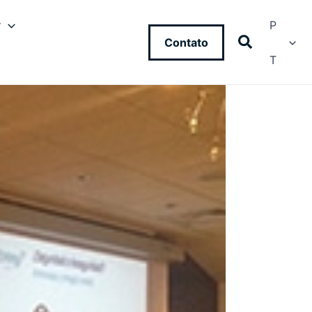
y
P
Contato
T