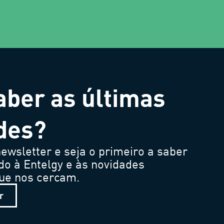
aber as últimas
des?
ewsletter e seja o primeiro a saber
do à Entelgy e às novidades
que nos cercam.
r