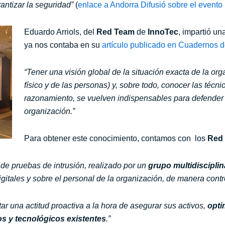
ntizar la seguridad”
(
enlace a Andorra Difusió sobre el even
Eduardo Arriols, del
Red Team
de
InnoTec
, impartió u
ya nos contaba en su
artículo publicado en Cuadernos 
“Tener una visión global de la situación exacta de la orga
físico y de las personas) y, sobre todo, conocer las técni
razonamiento, se vuelven indispensables para defender l
organización.”
Para obtener este conocimiento, contamos con los
Red 
de pruebas de intrusión, realizado por un
grupo multidiscipli
igitales y sobre el personal de la organización, de manera con
ar una actitud proactiva a la hora de asegurar sus activos,
opti
s y tecnológicos existentes
.”