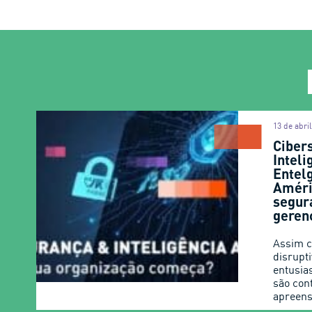
13 de abri
Ciber
Inteli
Entel
Améri
segur
gerenc
Assim c
disrupt
entusia
são con
apreens