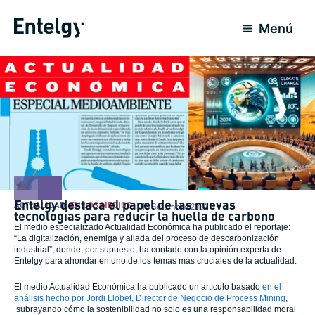
Ir
para
Menú
o
conteúdo
Entelgy destaca el papel de las nuevas
ACTUALIDAD
,
EN LOS MEDIOS
18 Setembro 2024
tecnologías para reducir la huella de carbono
El medio especializado Actualidad Económica ha publicado el reportaje:
“La digitalización, enemiga y aliada del proceso de descarbonización
industrial”, donde, por supuesto, ha contado con la opinión experta de
Entelgy para ahondar en uno de los temas más cruciales de la actualidad.
El medio Actualidad Económica ha publicado un artículo basado
en el
análisis hecho por Jordi Llobet, Director de Negocio de Process Mining
,
subrayando cómo la sostenibilidad no solo es una responsabilidad moral