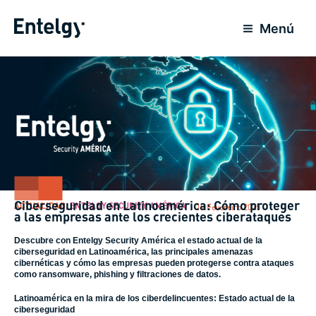
Ir
para
Menú
o
conteúdo
Ciberseguridad en Latinoamérica: Cómo proteger
ACTUALIDAD
,
ENTELGY SECURITY AMÉRICA
19 Fevereiro 2025
a las empresas ante los crecientes ciberataques
Descubre con Entelgy Security América el estado actual de la
ciberseguridad en Latinoamérica, las principales amenazas
cibernéticas y cómo las empresas pueden protegerse contra ataques
como ransomware, phishing y filtraciones de datos.
Latinoamérica en la mira de los ciberdelincuentes: Estado actual de la
ciberseguridad