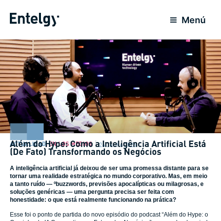
Ir
para
Menú
o
conteúdo
Além do Hype: Como a Inteligência Artificial Está
ACTUALIDAD
,
EN LOS MEDIOS
26 Junho 2025
(De Fato) Transformando os Negócios
A inteligência artificial já deixou de ser uma promessa distante para se
tornar uma realidade estratégica no mundo corporativo. Mas, em meio
a tanto ruído — ºbuzzwords, previsões apocalípticas ou milagrosas, e
soluções genéricas — uma pergunta precisa ser feita com
honestidade: o que está realmente funcionando na prática?
Esse foi o ponto de partida do novo episódio do podcast “Além do Hype: o