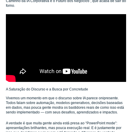
Caminho da IA Corporativa e o Futuro dos Negócios”, que acaba de sair do
forno.
A Saturação do Discurso e a Busca por Concretude
Vivemos um momento em que o discurso sobre IA parece onipresente.
Todos falam sobre automação, modelos generativos, decisões baseadas
em dados, mas pouca gente mostra os bastidores reais de como isso está
sendo implementado — com seus desafios, aprendizados e impactos.
A verdade é que muita gente ainda está presa ao “PowerPoint mode”:
apresentações brilhantes, mas pouca execução real. E é justamente por