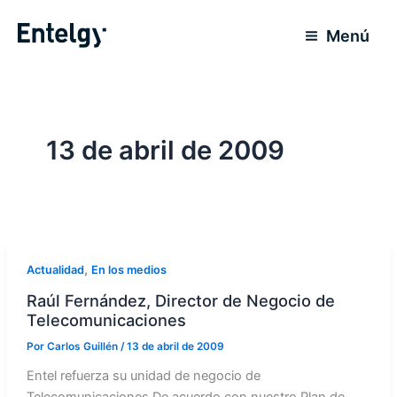
Ir
para
Menú
o
conteúdo
13 de abril de 2009
,
Actualidad
En los medios
Raúl Fernández, Director de Negocio de
Telecomunicaciones
Por
Carlos Guillén
/
13 de abril de 2009
Entel refuerza su unidad de negocio de
Telecomunicaciones De acuerdo con nuestro Plan de