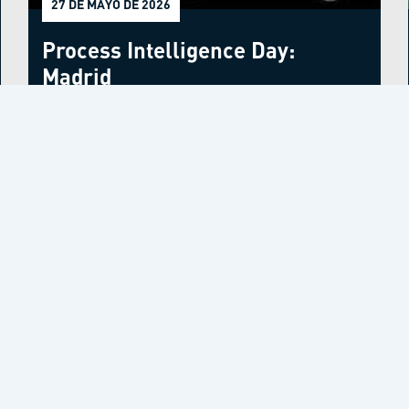
27 DE MAYO DE 2026
Process Intelligence Day:
Madrid
Ver todos los eventos
Insights
Somos Entelgy
Dónde est
Actualidad
Certificaciones
España
Sala de prensa
I+D+i
Argentina
Eventos
Alianzas
Brasil