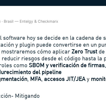
ú · Brasil — Entelgy & Checkmarx
l software hoy se decide en la cadena de 
ización y plugin puede convertirse en un pu
r mostraremos cómo aplicar
Zero Trust
de 
 reducir riesgos desde el código hasta la 
troles como
SBOM y verificación de firmas
urecimiento del pipeline
gmentación
,
MFA
,
accesos JIT/JEA
y
monit
cción- Mitigando