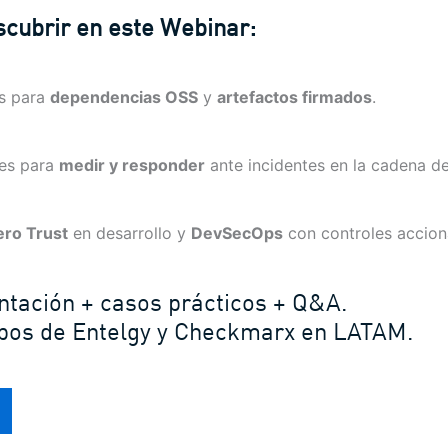
scubrir en este Webinar:
as para
dependencias OSS
y
artefactos firmados
.
es para
medir y responder
ante incidentes en la cadena de
ero Trust
en desarrollo y
DevSecOps
con controles accion
tación + casos prácticos + Q&A.
pos de Entelgy y Checkmarx en LATAM.