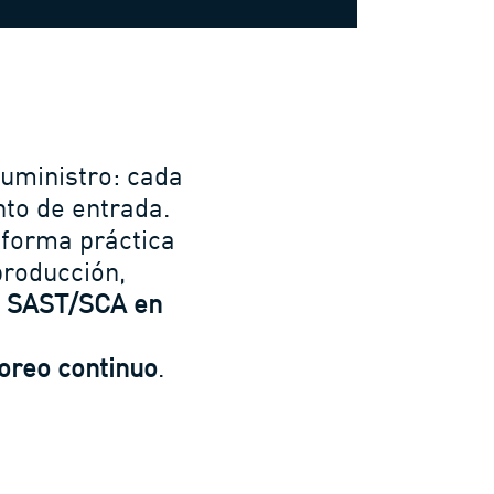
suministro: cada
nto de entrada.
forma práctica
producción,
,
SAST/SCA en
oreo continuo
.