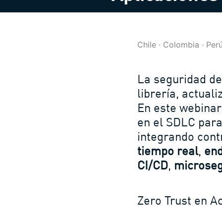
Chile · Colombia · Per
La seguridad de
librería, actual
En este webina
en el SDLC para
integrando con
tiempo real
,
end
CI/CD
,
microse
Zero Trust en A