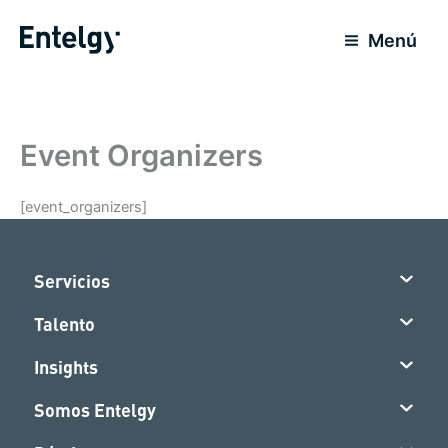
Ir
al
Menú
contenido
Event Organizers
[event_organizers]
Servicios
Talento
Insights
Somos Entelgy