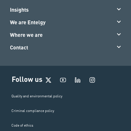
Insights
We are Entelgy
Where we are
Contact
I
Follow us
n
s
t
Quality and environmental policy
a
g
Criminal compliance policy
r
a
m
Code of ethics