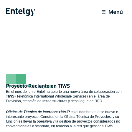
Skip
to
Menú
content
Proyecto Reciente en TIWS
SIN CATEGORÍA
2 July 2008
En el mes de junio Entel ha abierto una nueva área de colaboración con
TIWS
(Telefónica International Wholesale Services) en el área de
Provisión, creación de infraestructuras y despliegue de RED.
Oficina de Técnica de Interconexión IP
es el nombre de este nuevo e
interesante proyecto. Consiste en la Oficina Técnica de Proyectos, y su
función es llevar la operativa y la gestión de proyectos considerados no
convencionales o standard, en relación a la red que gestiona TIWS.