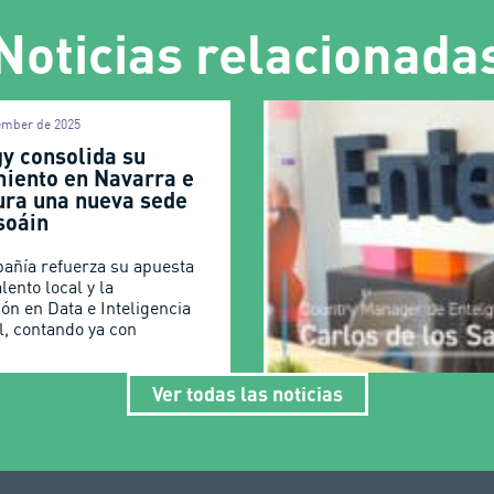
Noticias relacionada
ember de 2025
gy consolida su
miento en Navarra e
ura una nueva sede
soáin
añía refuerza su apuesta
alento local y la
ón en Data e Inteligencia
al, contando ya con
Ver todas las noticias