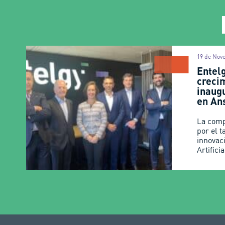
19 de Nov
Entel
creci
inaug
en An
La comp
por el t
innovaci
Artifici