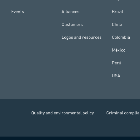
Events
Alliances
Brazil
Customers
Chile
Logos and resources
Colombia
México
Perú
USA
Quality and environmental policy
Criminal complia