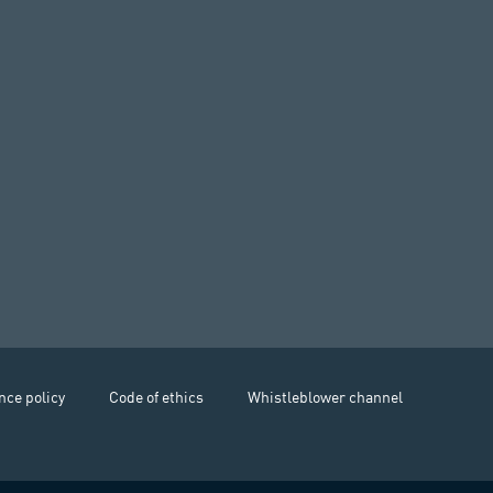
nce policy
Code of ethics
Whistleblower channel