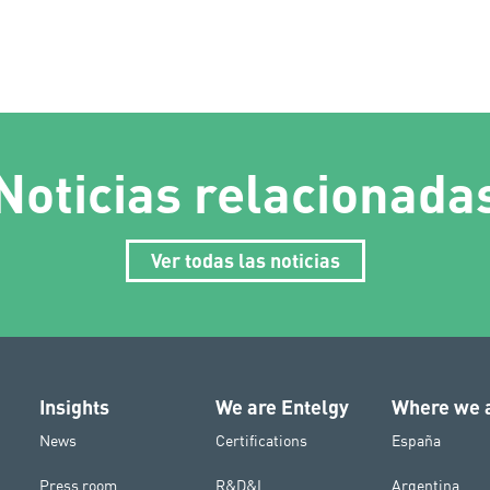
Noticias relacionada
Ver todas las noticias
Insights
We are Entelgy
Where we 
News
Certifications
España
Press room
R&D&I
Argentina