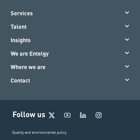
Services
Talent
Insights
We are Entelgy
Where we are
Contact
I
Follow us
n
s
t
Quality and environmental policy
a