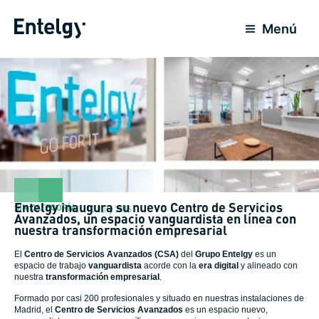
Skip
to
Menú
content
Entelgy inaugura su nuevo Centro de Servicios
SIN CATEGORÍA
10 July 2016
Avanzados, un espacio vanguardista en línea con
nuestra transformación empresarial
El
Centro de Servicios Avanzados (CSA)
del
Grupo Entelgy
es un
espacio de trabajo
vanguardista
acorde con la
era digital
y alineado con
nuestra
transformación empresarial
.
Formado por casi 200 profesionales y situado en nuestras instalaciones de
Madrid, el
Centro de Servicios Avanzados
es un espacio nuevo,