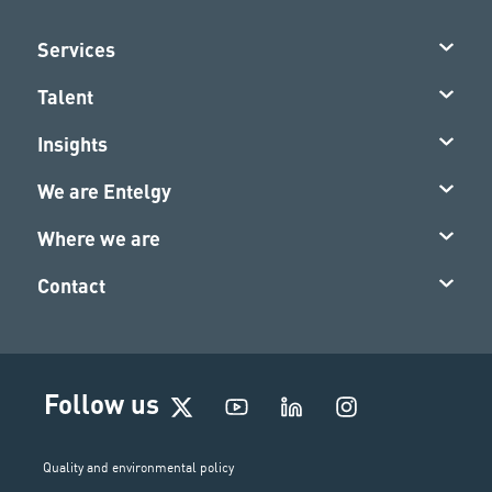
Services
Talent
Insights
We are Entelgy
Where we are
Contact
I
Follow us
n
s
t
Quality and environmental policy
a