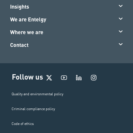
Insights
We are Entelgy
Where we are
Contact
I
Follow us
n
s
t
Quality and environmental policy
a
g
Criminal compliance policy
r
a
m
Code of ethics