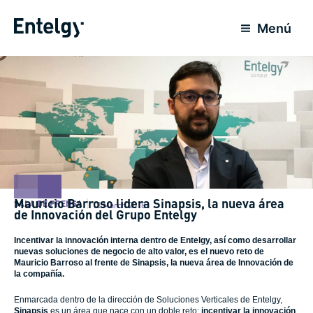
Skip
to
Menú
content
Mauricio Barroso lidera Sinapsis, la nueva área
SALA DE PRENSA
13 March 2018
de Innovación del Grupo Entelgy
Incentivar la innovación interna dentro de Entelgy, así como desarrollar
nuevas soluciones de negocio de alto valor, es el nuevo reto de
Mauricio Barroso al frente de Sinapsis, la nueva área de Innovación de
la compañía.
Enmarcada dentro de la dirección de Soluciones Verticales de Entelgy,
Sinapsis
es un área que nace con un doble reto:
incentivar la innovación