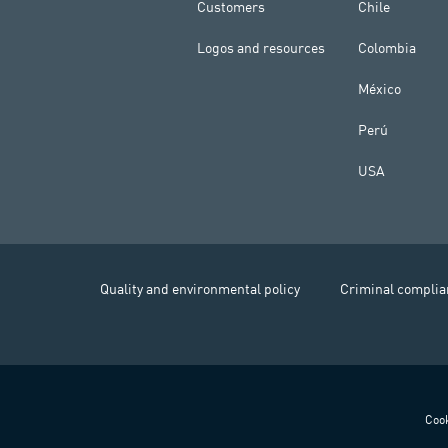
Customers
Chile
Logos and resources
Colombia
México
Perú
USA
Quality and environmental policy
Criminal complia
Cook