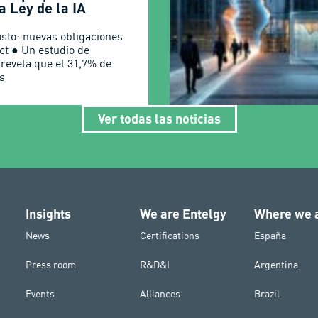
a Ley de la IA
osto: nuevas obligaciones
Act ● Un estudio de
 revela que el 31,7% de
s
Ver todas las noticias
Insights
We are Entelgy
Where we 
News
Certifications
España
Press room
R&D&I
Argentina
Events
Alliances
Brazil