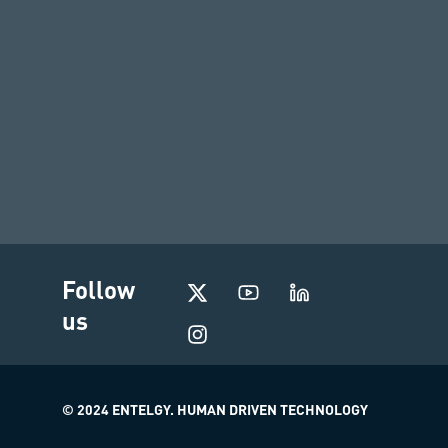
I
Follow
n
us
s
t
a
g
r
© 2024 ENTELGY. HUMAN DRIVEN TECHNOLOGY
a