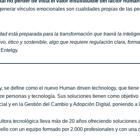
al no perder de vista el valor insustituible del factor huma
e generar vínculos emocionales son cualidades propias de las
d está preparada para la transformación que traerá la inteligenci
vo, ético y sostenible, algo que requiere regulación clara, for
 Entelgy.
 se define como el nuevo Human driven technology, que tiene 
e personas y tecnología. Sus soluciones tienen como objetivo la
icial y en la Gestión del Cambio y Adopción Digital, poniendo a 
ultora tecnológica lleva más de 20 años ofreciendo soluciones
llo con un equipo formado por 2.000 profesionales y con una de