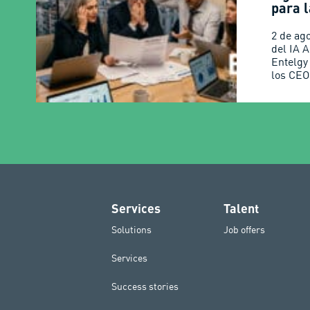
para l
2 de ag
del IA 
Entelgy
los CEO
Services
Talent
Solutions
Job offers
Services
Success stories