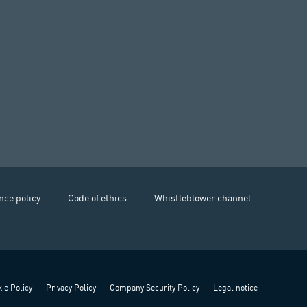
nce policy
Code of ethics
Whistleblower channel
ie Policy
Privacy Policy
Company Security Policy
Legal notice