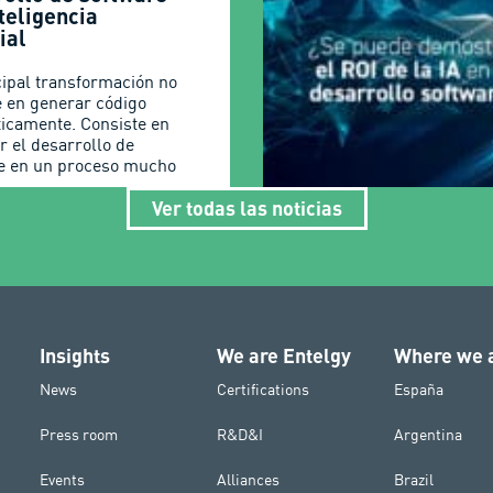
teligencia
cial
cipal transformación no
e en generar código
icamente. Consiste en
r el desarrollo de
e en un proceso mucho
Ver todas las noticias
Insights
We are Entelgy
Where we 
News
Certifications
España
Press room
R&D&I
Argentina
Events
Alliances
Brazil