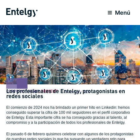
Skip
to
Menú
content
Los profesionales de Entelgy, protagonistas en
CORPORATE NEWS
,
PRESENT
12 February 2024
redes sociales
El comienzo de 2024 nos ha brindado un primer hito en Linkedin: hemos
conseguido superar la cifra de 100 mil seguidores en el perfil corporativo
de Entelgy. Esta importante cifra se ha conseguido gracias al talento, al
compromiso y a la participación de todos los profesionales de Entelgy.
El pasado 6 de febrero quisimos celebrar con algunos de los protagonistas
de nuestras redes sociales lo que ha supuesto un verdadero reto para