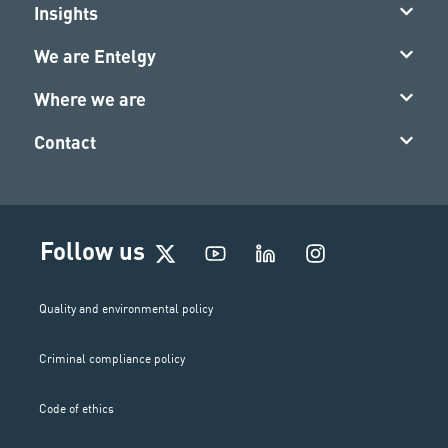
Insights
We are Entelgy
Where we are
Contact
I
Follow us
n
s
t
Quality and environmental policy
a
g
Criminal compliance policy
r
a
m
Code of ethics