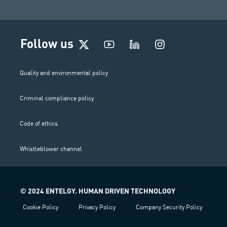
I
Follow us
n
s
t
Quality and environmental policy
a
g
Criminal compliance policy
r
a
m
Code of ethics
Whistleblower channel
© 2024 ENTELGY. HUMAN DRIVEN TECHNOLOGY
Cookie Policy
Privacy Policy
Company Security Policy