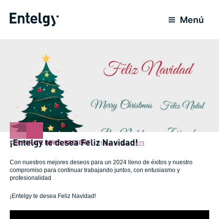
Skip
to
Menú
content
¡Entelgy te desea Feliz Navidad!
CORPORATE NEWS
,
PRESENT
21 December 2023
Con nuestros mejores deseos para un 2024 lleno de éxitos y nuestro
compromiso para continuar trabajando juntos, con entusiasmo y
profesionalidad
¡Entelgy te desea Feliz Navidad!