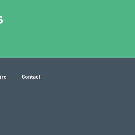
s
are
Contact