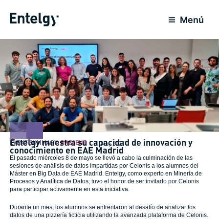
Skip
to
Menú
content
Entelgy muestra su capacidad de innovación y
EVENT SUMMARY
,
PRESENT
21 May 2024
conocimiento en EAE Madrid
El pasado miércoles 8 de mayo se llevó a cabo la culminación de las
sesiones de análisis de datos impartidas por Celonis a los alumnos del
Máster en Big Data de EAE Madrid. Entelgy, como experto en Minería de
Procesos y Analítica de Datos, tuvo el honor de ser invitado por Celonis
para participar activamente en esta iniciativa.
Durante un mes, los alumnos se enfrentaron al desafío de analizar los
datos de una pizzería ficticia utilizando la avanzada plataforma de Celonis.