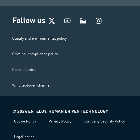
I
Follow us
n
s
t
Quality and environmental policy
a
g
Criminal compliance policy
r
a
m
Code of ethics
Whistleblower channel
© 2024 ENTELGY. HUMAN DRIVEN TECHNOLOGY
Cookie Policy
Privacy Policy
Company Security Policy
Legal notice