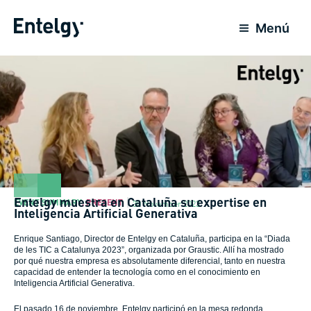
Skip
to
Menú
content
Entelgy muestra en Cataluña su expertise en
EVENT SUMMARY
,
PRESENT
30 November 2023
Inteligencia Artificial Generativa
Enrique Santiago, Director de Entelgy en Cataluña, participa en la “Diada
de les TIC a Catalunya 2023”, organizada por Graustic. Allí ha mostrado
por qué nuestra empresa es absolutamente diferencial, tanto en nuestra
capacidad de entender la tecnología como en el conocimiento en
Inteligencia Artificial Generativa.
El pasado 16 de noviembre, Entelgy participó en la mesa redonda