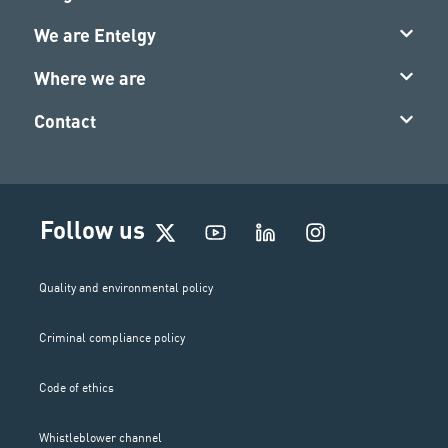
We are Entelgy
Where we are
Contact
I
Follow us
n
s
t
Quality and environmental policy
a
g
Criminal compliance policy
r
a
m
Code of ethics
Whistleblower channel