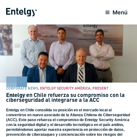
Skip
to
Menú
content
CORPORATE NEWS
,
ENTELGY SECURITY AMÉRICA
,
PRESENT
Entelgy en Chile refuerza su compromiso con la
3 March 2025
ciberseguridad al integrarse a la ACC
Entelgy en Chile consolida su posición en el mercado local al
convertirse en nuevo asociado de la Alianza Chilena de Ciberseguridad
(ACC). Este paso refuerza el compromiso de Entelgy Security América
con la seguridad digital y el desarrollo tecnológico en el país andino,
permitiéndonos aportar nuestra experiencia en protección de datos,
prevención de ciberataques y concienciación sobre los riesgos del