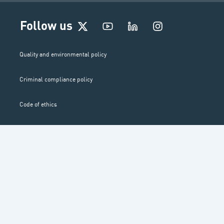
Contact
I
Follow us
n
s
t
Quality and environmental policy
a
g
Criminal compliance policy
r
a
m
Code of ethics
Whistleblower channel
© 2024 ENTELGY. HUMAN DRIVEN TECHNOLOGY