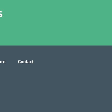
s
are
Contact