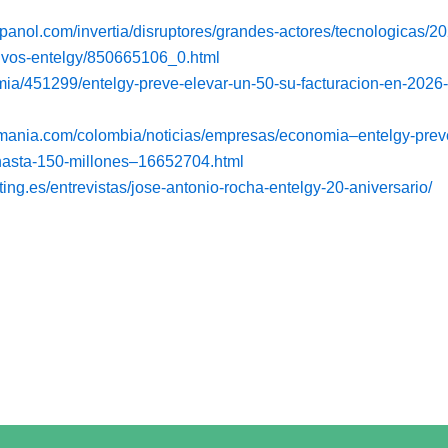
spanol.com/invertia/disruptores/grandes-actores/tecnologicas/
ivos-entelgy/850665106_0.html
omia/451299/entelgy-preve-elevar-un-50-su-facturacion-en-2026
mania.com/colombia/noticias/empresas/economia–entelgy-preve
-hasta-150-millones–16652704.html
ing.es/entrevistas/jose-antonio-rocha-entelgy-20-aniversario/