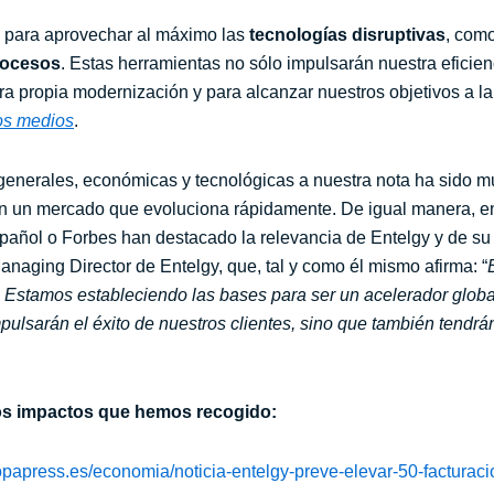
a para aprovechar al máximo las
tecnologías disruptivas
, como
rocesos
. Estas herramientas no sólo impulsarán nuestra eficien
a propia modernización y para alcanzar nuestros objetivos a la
os medios
.
 generales, económicas y tecnológicas a nuestra nota ha sido mu
en un mercado que evoluciona rápidamente. De igual manera, e
añol o Forbes han destacado la relevancia de Entelgy y de su 
naging Director de Entelgy, que, tal y como él mismo afirma: “
 Estamos estableciendo las bases para ser un acelerador global
ulsarán el éxito de nuestros clientes, sino que también tendrá
los impactos que hemos recogido:
opapress.es/economia/noticia-entelgy-preve-elevar-50-facturac