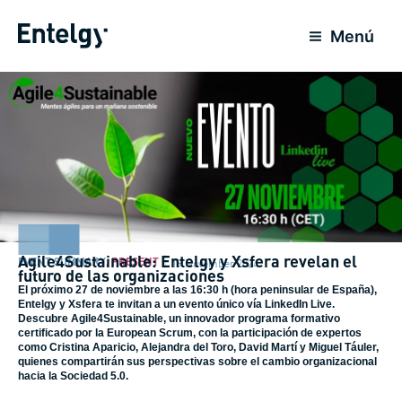
Skip
to
Menú
content
Agile4Sustainable: Entelgy y Xsfera revelan el
EVENT SUMMARY
,
PRESENT
19 November 2024
futuro de las organizaciones
El próximo 27 de noviembre a las 16:30 h (hora peninsular de España),
Entelgy y Xsfera te invitan a un evento único vía LinkedIn Live.
Descubre Agile4Sustainable, un innovador programa formativo
certificado por la European Scrum, con la participación de expertos
como Cristina Aparicio, Alejandra del Toro, David Martí y Miguel Táuler,
quienes compartirán sus perspectivas sobre el cambio organizacional
hacia la Sociedad 5.0.