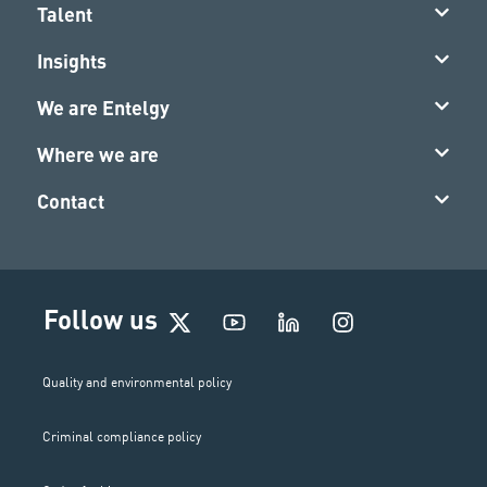
Talent
Insights
We are Entelgy
Where we are
Contact
I
Follow us
n
s
t
Quality and environmental policy
a
g
Criminal compliance policy
r
a