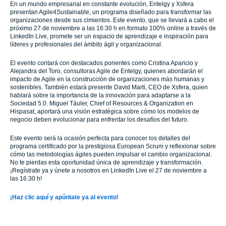
En un mundo empresarial en constante evolución, Entelgy y Xsfera
presentan Agile4Sustainable, un programa diseñado para transformar las
organizaciones desde sus cimientos. Este evento, que se llevará a cabo el
próximo 27 de noviembre a las 16:30 h en formato 100% online a través de
LinkedIn Live, promete ser un espacio de aprendizaje e inspiración para
líderes y profesionales del ámbito ágil y organizacional.
El evento contará con destacados ponentes como Cristina Aparicio y
Alejandra del Toro, consultoras Agile de Entelgy, quienes abordarán el
impacto de Agile en la construcción de organizaciones más humanas y
sostenibles. También estará presente David Martí, CEO de Xsfera, quien
hablará sobre la importancia de la innovación para adaptarse a la
Sociedad 5.0. Miguel Táuler, Chief of Resources & Organization en
Hispasat, aportará una visión estratégica sobre cómo los modelos de
negocio deben evolucionar para enfrentar los desafíos del futuro.
Este evento será la ocasión perfecta para conocer los detalles del
programa certificado por la prestigiosa European Scrum y reflexionar sobre
cómo las metodologías ágiles pueden impulsar el cambio organizacional.
No te pierdas esta oportunidad única de aprendizaje y transformación.
¡Regístrate ya y únete a nosotros en LinkedIn Live el 27 de noviembre a
las 16:30 h!
¡Haz clic aquí y apúntate ya al evento!