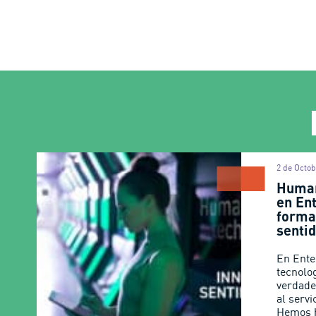
2 de Octob
Human
en En
forma
senti
En Ente
tecnolo
verdade
al servi
Hemos 