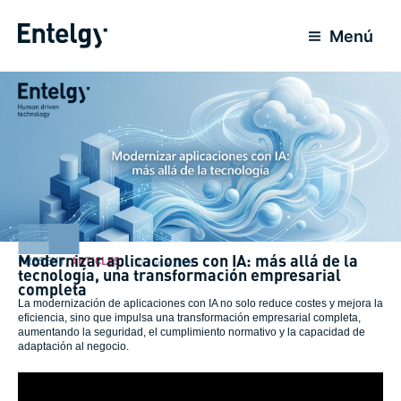
Skip
to
Menú
content
Modernizar aplicaciones con IA: más allá de la
PRESENT
,
ARTICLES
10 June 2026
tecnología, una transformación empresarial
completa
La modernización de aplicaciones con IA no solo reduce costes y mejora la
eficiencia, sino que impulsa una transformación empresarial completa,
aumentando la seguridad, el cumplimiento normativo y la capacidad de
adaptación al negocio.