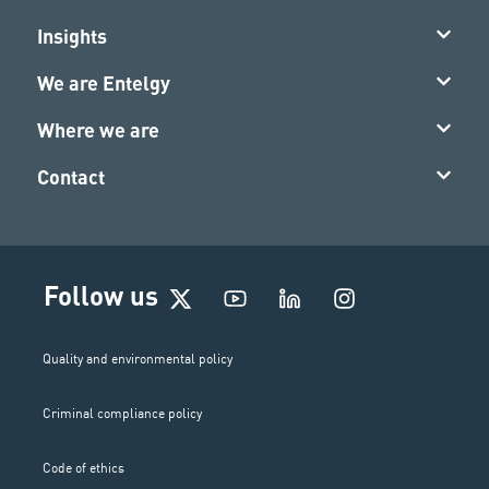
Insights
We are Entelgy
Where we are
Contact
I
Follow us
n
s
t
Quality and environmental policy
a
g
Criminal compliance policy
r
a
m
Code of ethics