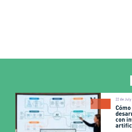
22 de July
Cómo 
desar
con in
artifi