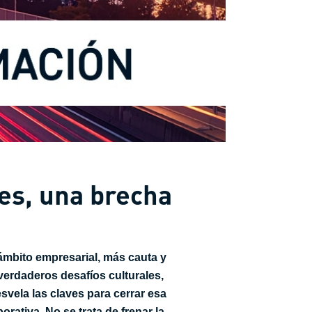
des, una brecha
el ámbito empresarial, más cauta y
verdaderos desafíos culturales,
svela las claves para cerrar esa
orativa. No se trata de frenar la