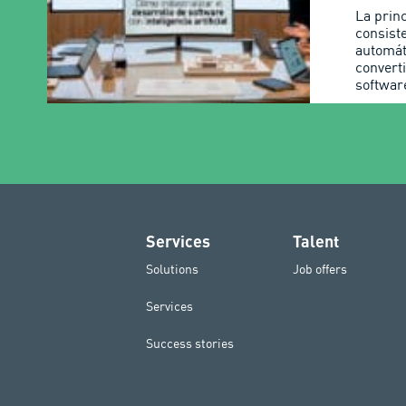
La prin
consist
automát
converti
softwar
Services
Talent
Solutions
Job offers
Services
Success stories