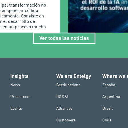
cipal transformación no
e en generar código
icamente. Consiste en
r el desarrollo de
e en un proceso mucho
Ver todas las noticias
Insights
We are Entelgy
Where we 
News
Certifications
España
Press room
R&D&I
Argentina
Events
Alliances
Brazil
Customers
Chile