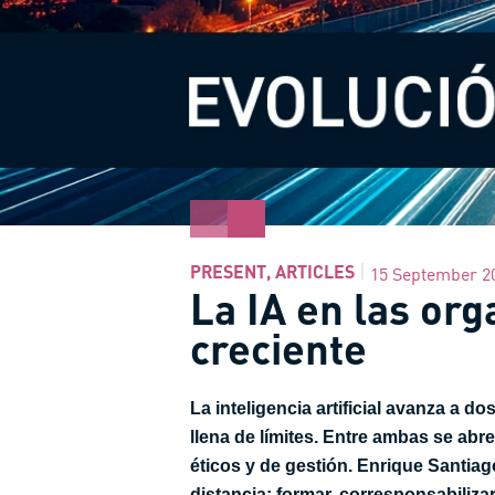
PRESENT
,
ARTICLES
15 September 2
La IA en las or
creciente
La inteligencia artificial avanza a do
llena de límites. Entre ambas se abr
éticos y de gestión. Enrique Santiag
distancia: formar, corresponsabilizar