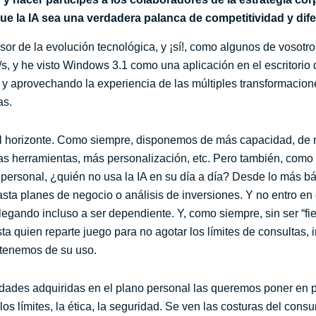
que la IA sea una verdadera palanca de competitividad y dif
sor de la evolución tecnológica, y ¡sí!, como algunos de vosotros
s, y he visto Windows 3.1 como una aplicación en el escritorio 
y aprovechando la experiencia de las múltiples transformacione
as.
l horizonte. Como siempre, disponemos de más capacidad, de m
as herramientas, más personalización, etc. Pero también, como 
el personal, ¿quién no usa la IA en su día a día? Desde lo más 
ta planes de negocio o análisis de inversiones. Y no entro en e
llegando incluso a ser dependiente. Y, como siempre, sin ser “fi
quien reparte juego para no agotar los límites de consultas, 
a tenemos de su uso.
ades adquiridas en el plano personal las queremos poner en prá
s límites, la ética, la seguridad. Se ven las costuras del cons