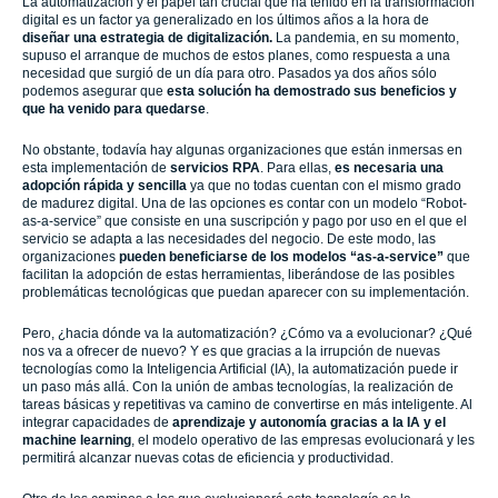
La automatización y el papel tan crucial que ha tenido en la transformación
digital es un factor ya generalizado en los últimos años a la hora de
diseñar una estrategia de digitalización.
La pandemia, en su momento,
supuso el arranque de muchos de estos planes, como respuesta a una
necesidad que surgió de un día para otro. Pasados ya dos años sólo
podemos asegurar que
esta solución ha demostrado sus beneficios y
que ha venido para quedarse
.
No obstante, todavía hay algunas organizaciones que están inmersas en
esta implementación de
servicios RPA
. Para ellas,
es necesaria una
adopción rápida y sencilla
ya que no todas cuentan con el mismo grado
de madurez digital. Una de las opciones es contar con un modelo “Robot-
as-a-service” que consiste en una suscripción y pago por uso en el que el
servicio se adapta a las necesidades del negocio. De este modo, las
organizaciones
pueden beneficiarse de los modelos “as-a-service”
que
facilitan la adopción de estas herramientas, liberándose de las posibles
problemáticas tecnológicas que puedan aparecer con su implementación.
Pero, ¿hacia dónde va la automatización? ¿Cómo va a evolucionar? ¿Qué
nos va a ofrecer de nuevo? Y es que gracias a la irrupción de nuevas
tecnologías como la Inteligencia Artificial (IA), la automatización puede ir
un paso más allá. Con la unión de ambas tecnologías, la realización de
tareas básicas y repetitivas va camino de convertirse en más inteligente. Al
integrar capacidades de
aprendizaje y autonomía gracias a la IA y el
machine learning
, el modelo operativo de las empresas evolucionará y les
permitirá alcanzar nuevas cotas de eficiencia y productividad.