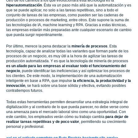
Otro de los caminos a los que evolucionará esta tecnología es la
hiperautomatización
. Ésta va un paso más allá que la automatización y es
que se puede aplicar, no solo a las tareas repetitivas, sino a todo el
conjunto de tareas de las empresas, como pueden ser las cadenas de
producción o procesos de marketing, entre otros. Esto supone la suma de
las tecnologías de IA, machine learning y RPA. Gracias a estas técnicas,
las empresas estarán más preparadas ante cualquier escenario de cambio
que pueda surgir repentinamente.
Por último, merece la pena destacar la
minería de procesos
. Esta
tecnología, capaz de analizar todas las variantes que forman parte de los
procesos de un negocio, es muy útil a la hora de agilizar las tareas de
producción automatizada. Y es que la tecnología de minería de procesos
es un aliado para las empresas al evaluar todo el funcionamiento del
negocio
, puede identificar las ineficiencias y así optimizar los procesos de
los clientes. De este modo, la implementación de una automatización
inteligente en base a RPA, que impulse
la eficiencia, la productividad y la
innovación
, se hará sobre una base sólida y efectiva, evitando posibles
contratiempos futuros.
Todas estas herramientas permiten desarrollar una estrategia integral de
digitalización y al contrario de lo que pueda parecer, no debe verse como
una amenaza para el mercado laboral sino como una oportunidad. Con
este cambio, los empleados verán cómo su trabajo cambia
para dejar de
realizar tareas repetitivas y de poco valor
, permitiendo su crecimiento
personal y profesional.