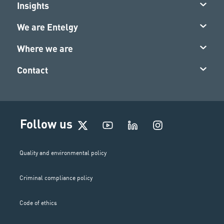
Insights
We are Entelgy
Where we are
Contact
I
Follow us
n
s
t
Quality and environmental policy
a
g
Criminal compliance policy
r
a
m
Code of ethics