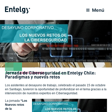
Skip
to
Menú
content
Jornada de Ciberseguridad en Entelgy Chile:
PRESENT
,
EVENT SUMMARY
21 October 2015
Paradigmas y nuevos retos
Los asistentes al desayuno de trabajo, celebrado el pasado 15 de octubre
en Santiago, tuvieron la oportunidad de profundizar en el tema gracias a la
intervención de nuestros expertos en Ciberseguridad.
La jornada
“Los
Nuevos retos
de la