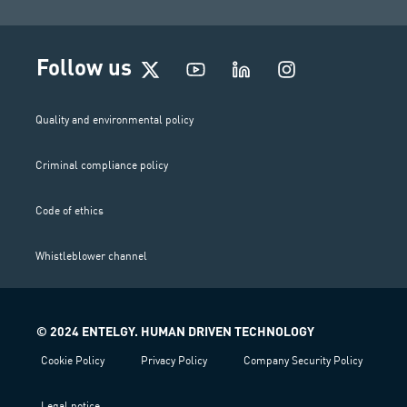
I
Follow us
n
s
t
Quality and environmental policy
a
g
Criminal compliance policy
r
a
m
Code of ethics
Whistleblower channel
© 2024 ENTELGY. HUMAN DRIVEN TECHNOLOGY
Cookie Policy
Privacy Policy
Company Security Policy
Legal notice