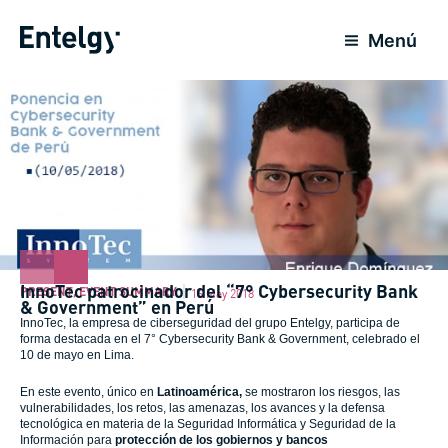
Skip
to
Menú
content
InnoTec patrocinador del “7° Cybersecurity Bank
PRESENT
,
EVENT SUMMARY
16 May 2018
& Government” en Perú
InnoTec, la empresa de ciberseguridad del grupo Entelgy, participa de
forma destacada en el 7° Cybersecurity Bank & Government, celebrado el
10 de mayo en Lima.
En este evento, único en
Latinoamérica,
se mostraron los riesgos, las
vulnerabilidades, los retos, las amenazas, los avances y la defensa
tecnológica en materia de la Seguridad Informática y Seguridad de la
Información para
protección de los gobiernos y bancos