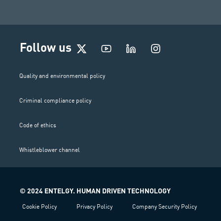
I
Follow us
n
s
t
Quality and environmental policy
a
g
Criminal compliance policy
r
a
m
Code of ethics
Whistleblower channel
© 2024 ENTELGY. HUMAN DRIVEN TECHNOLOGY
Cookie Policy
Privacy Policy
Company Security Policy