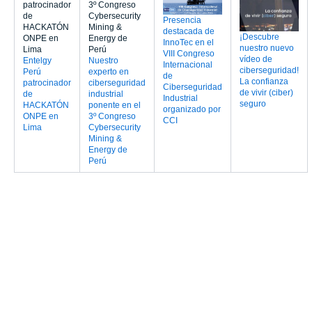
Presencia
destacada de
¡Descubre
InnoTec en el
nuestro nuevo
VIII Congreso
vídeo de
Entelgy
Nuestro
Internacional
ciberseguridad!
Perú
experto en
de
La confianza
patrocinador
ciberseguridad
Ciberseguridad
de vivir (ciber)
de
industrial
Industrial
seguro
HACKATÓN
ponente en el
organizado por
ONPE en
3º Congreso
CCI
Lima
Cybersecurity
Mining &
Energy de
Perú