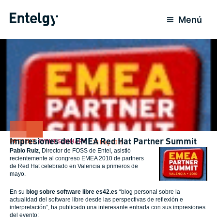
Skip
to
Menú
content
Impresiones del EMEA Red Hat Partner Summit
PRESENT
,
EVENT SUMMARY
20 May 2010
Pablo Ruiz
, Director de FOSS de Entel, asistió
recientemente al congreso EMEA 2010 de partners
de Red Hat celebrado en Valencia a primeros de
mayo.
En su
blog sobre software libre es42.es
“blog personal sobre la
actualidad del software libre desde las perspectivas de reflexión e
interpretación”, ha publicado una interesante entrada con sus impresiones
del evento: