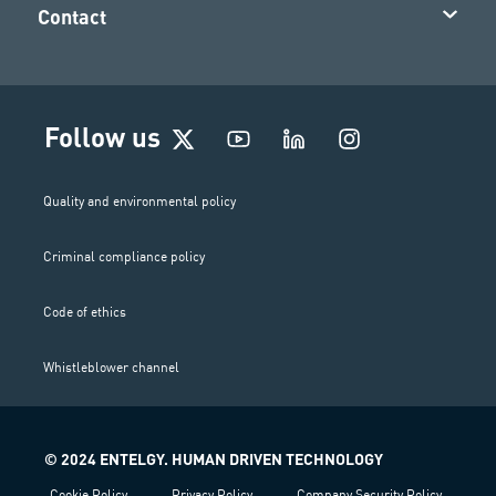
Contact
I
Follow us
n
s
t
Quality and environmental policy
a
g
Criminal compliance policy
r
a
m
Code of ethics
Whistleblower channel
© 2024 ENTELGY. HUMAN DRIVEN TECHNOLOGY
Cookie Policy
Privacy Policy
Company Security Policy