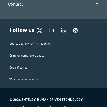
Contact
I
Follow us
n
s
t
Quality and environmental policy
a
g
Criminal compliance policy
r
a
m
Code of ethics
Whistleblower channel
© 2024 ENTELGY. HUMAN DRIVEN TECHNOLOGY