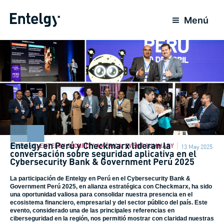
Skip
to
Menú
content
Entelgy en Perú y Checkmarx lideran la
PRESENT
,
ENTELGY SECURITY AMÉRICA
,
EVENT SUMMARY
13 May 2025
conversación sobre seguridad aplicativa en el
Cybersecurity Bank & Government Perú 2025
La participación de Entelgy en Perú en el Cybersecurity Bank &
Government Perú 2025, en alianza estratégica con Checkmarx, ha sido
una oportunidad valiosa para consolidar nuestra presencia en el
ecosistema financiero, empresarial y del sector público del país. Este
evento, considerado una de las principales referencias en
ciberseguridad en la región, nos permitió mostrar con claridad nuestras