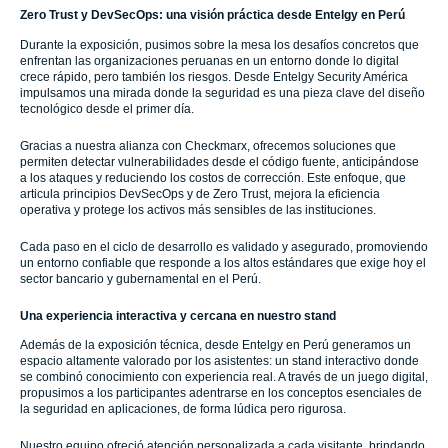
Zero Trust y DevSecOps: una visión práctica desde Entelgy en Perú
Durante la exposición, pusimos sobre la mesa los desafíos concretos que
enfrentan las organizaciones peruanas en un entorno donde lo digital
crece rápido, pero también los riesgos. Desde Entelgy Security América
impulsamos una mirada donde la seguridad es una pieza clave del diseño
tecnológico desde el primer día.
Gracias a nuestra alianza con Checkmarx, ofrecemos soluciones que
permiten detectar vulnerabilidades desde el código fuente, anticipándose
a los ataques y reduciendo los costos de corrección. Este enfoque, que
articula principios DevSecOps y de Zero Trust, mejora la eficiencia
operativa y protege los activos más sensibles de las instituciones.
Cada paso en el ciclo de desarrollo es validado y asegurado, promoviendo
un entorno confiable que responde a los altos estándares que exige hoy el
sector bancario y gubernamental en el Perú.
Una experiencia interactiva y cercana en nuestro stand
Además de la exposición técnica, desde Entelgy en Perú generamos un
espacio altamente valorado por los asistentes: un stand interactivo donde
se combinó conocimiento con experiencia real. A través de un juego digital,
propusimos a los participantes adentrarse en los conceptos esenciales de
la seguridad en aplicaciones, de forma lúdica pero rigurosa.
Nuestro equipo ofreció atención personalizada a cada visitante, brindando