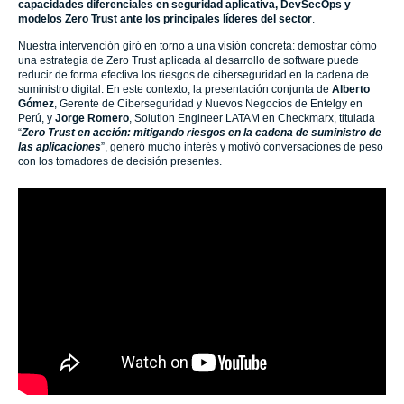
capacidades diferenciales en seguridad aplicativa, DevSecOps y
modelos Zero Trust ante los principales líderes del sector
.
Nuestra intervención giró en torno a una visión concreta: demostrar cómo
una estrategia de Zero Trust aplicada al desarrollo de software puede
reducir de forma efectiva los riesgos de ciberseguridad en la cadena de
suministro digital. En este contexto, la presentación conjunta de
Alberto
Gómez
, Gerente de Ciberseguridad y Nuevos Negocios de Entelgy en
Perú, y
Jorge Romero
, Solution Engineer LATAM en Checkmarx, titulada
“
Zero Trust en acción: mitigando riesgos en la cadena de suministro de
las aplicaciones
”, generó mucho interés y motivó conversaciones de peso
con los tomadores de decisión presentes.