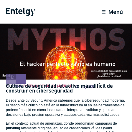
Skip
to
Menú
content
Cultura de seguridad: el activo más difícil de
PRESENT
,
ENTELGY SECURITY AMÉRICA
21 May 2026
construir en ciberseguridad
Desde Entelgy Security América sabemos que la ciberseguridad moderna,
el riesgo más crítico no está en la infraestructura ni en las herramientas de
protección, está en cómo los usuarios interpretan, validan y ejecutan
decisiones bajo presión operativa y ataques cada vez más sofisticados.
En el contexto actual de amenazas, donde predominan campañas de
phishing
altamente dirigidas, abuso de credenciales válidas (valid