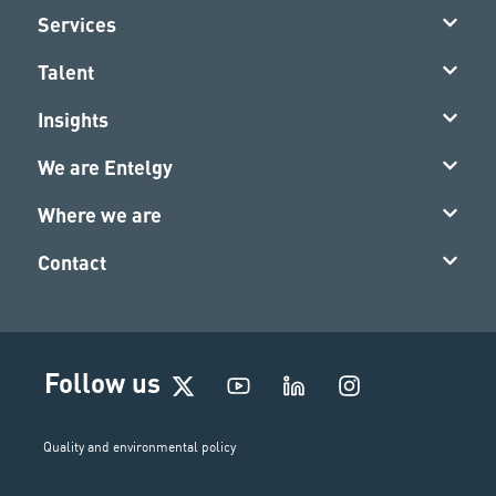
Services
Talent
Insights
We are Entelgy
Where we are
Contact
I
Follow us
n
s
t
Quality and environmental policy
a
g