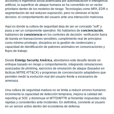
accounts) e ingeniería social potenciada por automatización e inteligencia
artificial, la superficie de ataque humana se ha convertido en un vector
prioritario dentro de los modelos de riesgo. Tecnologías como MFA, EDR o
segmentación de red reducen exposición, pero no eliminan el factor
decisivo: el comportamiento del usuario ante una interacción maliciosa.
Aquí es donde la cultura de seguridad deja de ser un concepto “soft” y
pasa a ser un componente operativo. No hablamos de
concienciación
,
hablamos de
consistencia
en los controles de decisión: verificación fuera
de banda en transacciones sensibles, cumplimiento real de principios
como mínimo privilegio, disciplina en la gestión de credenciales y
capacidad de identificación de patrones anómalos en comunicaciones y
flujos de trabajo.
Desde
Entelgy Security América
, abordamos este desafío desde un
enfoque basado en riesgo y comportamiento, integrando simulaciones
avanzadas de phishing, ejercicios de emulación de ataque (basados en
tácticas MITRE ATT&CK) y programas de concienciación adaptativos que
permiten medir la evolución real del usuario frente a escenarios de
amenaza.
Una cultura de seguridad madura no se limita a reducir errores humanos:
incrementa la capacidad de detección temprana, mejora la calidad del
reporting al SOC y disminuye el MTTD/MTTR al fomentar respuestas más
rápidas y consistentes ante incidentes. En definitiva, convierte al usuario
en un sensor activo dentro del ecosistema de defensa.