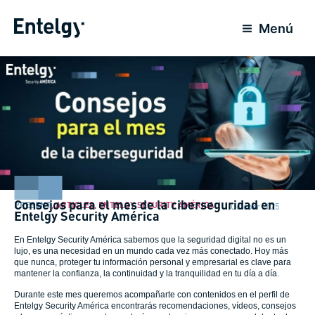
Skip
to
Menú
content
Consejos para el mes de la ciberseguridad en
PRESENT
,
ARTICLES
,
ENTELGY SECURITY AMÉRICA
1 October 2025
Entelgy Security América
En Entelgy Security América sabemos que la seguridad digital no es un
lujo, es una necesidad en un mundo cada vez más conectado. Hoy más
que nunca, proteger tu información personal y empresarial es clave para
mantener la confianza, la continuidad y la tranquilidad en tu día a día.
Durante este mes queremos acompañarte con contenidos en el perfil de
Entelgy Security América encontrarás recomendaciones, vídeos, consejos