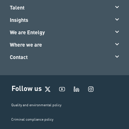
Talent
Insights
We are Entelgy
Where we are
Contact
I
Follow us
n
s
t
Quality and environmental policy
a
g
Criminal compliance policy
r
a