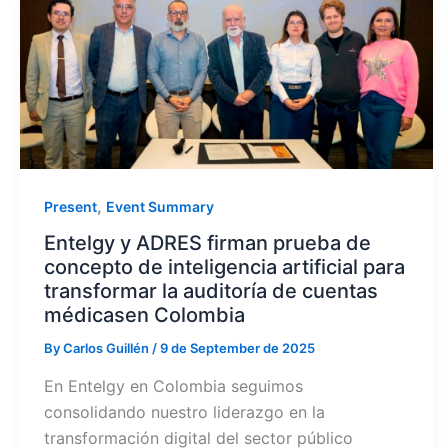
,
Present
Event Summary
Entelgy y ADRES firman prueba de
concepto de inteligencia artificial para
transformar la auditoría de cuentas
médicasen Colombia
By
Carlos Guillén
/
9 de September de 2025
En Entelgy en Colombia seguimos
consolidando nuestro liderazgo en la
transformación digital del sector público