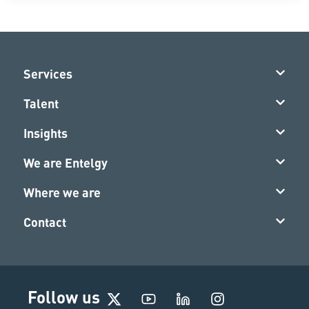
Services
Talent
Insights
We are Entelgy
Where we are
Contact
I
Follow us
n