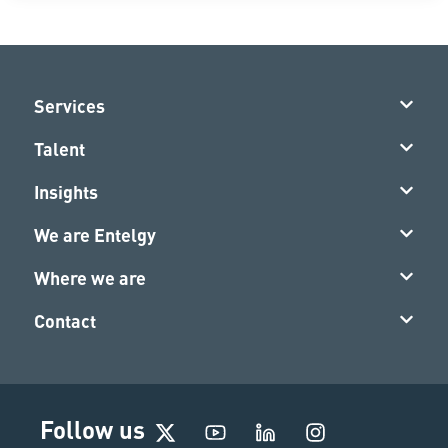
Services
Talent
Insights
We are Entelgy
Where we are
Contact
I
Follow us
n