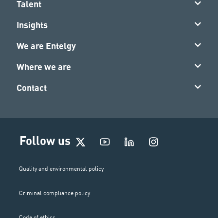
Talent
Insights
We are Entelgy
Where we are
Contact
I
Follow us
n
s
t
Quality and environmental policy
a
g
Criminal compliance policy
r
a
Code of ethics