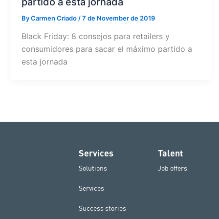
partido a esta jornada
By
Carmen Criado
/
7 de November de 2019
Black Friday: 8 consejos para retailers y
consumidores para sacar el máximo partido a
esta jornada
Services
Talent
Solutions
Job offers
Services
Success stories