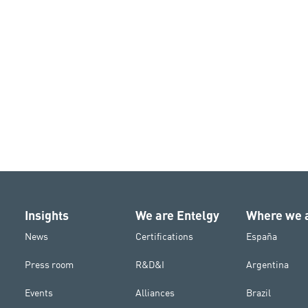
Insights
We are Entelgy
Where we 
News
Certifications
España
Press room
R&D&I
Argentina
Events
Alliances
Brazil