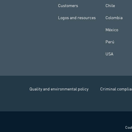
Customers
Chile
Logos and resources
Colombia
México
Perú
USA
Quality and environmental policy
Criminal complia
Cook