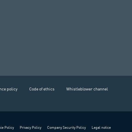
nce policy
Code of ethics
Whistleblower channel
ie Policy
Privacy Policy
Company Security Policy
Legal notice