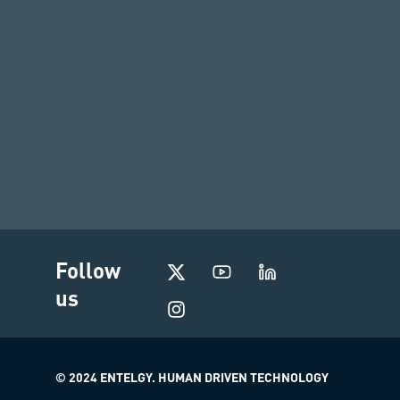
I
Follow
n
us
s
t
a
g
r
© 2024 ENTELGY. HUMAN DRIVEN TECHNOLOGY
a