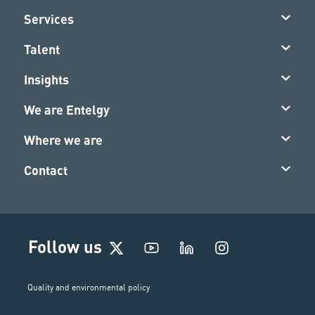
Services
Talent
Insights
We are Entelgy
Where we are
Contact
I
Follow us
n
s
t
Quality and environmental policy
a