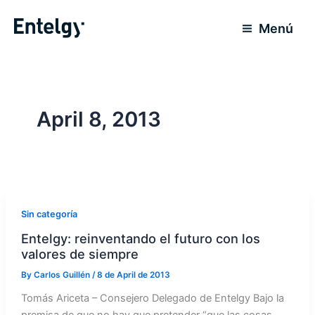
Skip
to
Menú
content
April 8, 2013
Sin categoría
Entelgy: reinventando el futuro con los
valores de siempre
By
Carlos Guillén
/
8 de April de 2013
Tomás Ariceta – Consejero Delegado de Entelgy Bajo la
premisa de que no hay que pretender “que las cosas