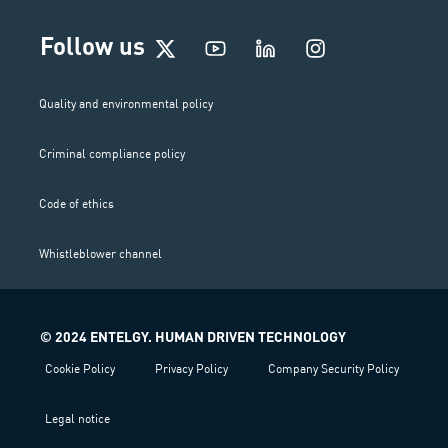
I
Follow us
n
s
t
Quality and environmental policy
a
g
Criminal compliance policy
r
a
m
Code of ethics
Whistleblower channel
© 2024 ENTELGY. HUMAN DRIVEN TECHNOLOGY
Cookie Policy
Privacy Policy
Company Security Policy
Legal notice