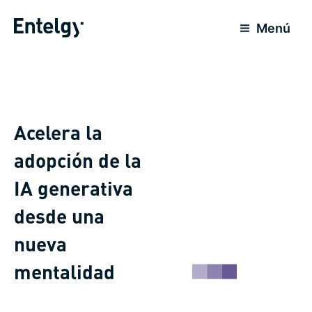
Ir
al
Menú
contenido
Acelera la
adopción de la
IA generativa
desde una
nueva
mentalidad​