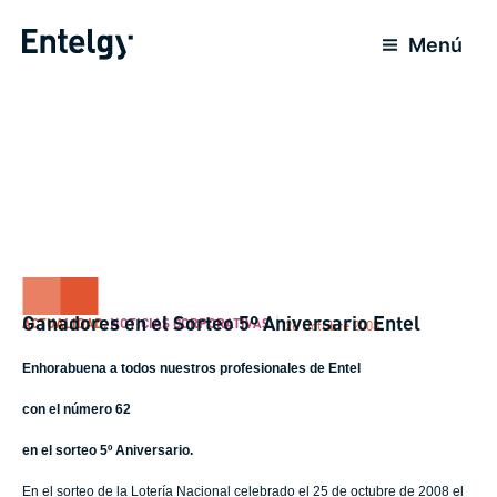
Ir
al
Menú
contenido
Ganadores en el Sorteo 5º Aniversario Entel
ACTUALIDAD
,
NOTICIAS CORPORATIVAS
26 Octubre 2008
Enhorabuena a todos nuestros profesionales de Entel
con el
número 62
en el sorteo 5º Aniversario.
En el sorteo de la Lotería Nacional celebrado el 25 de octubre de 2008 el