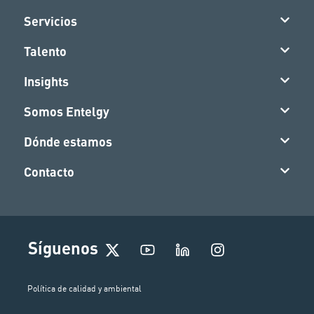
Servicios
Talento
Insights
Somos Entelgy
Dónde estamos
Contacto
I
Síguenos
n
s
t
Política de calidad y ambiental
a