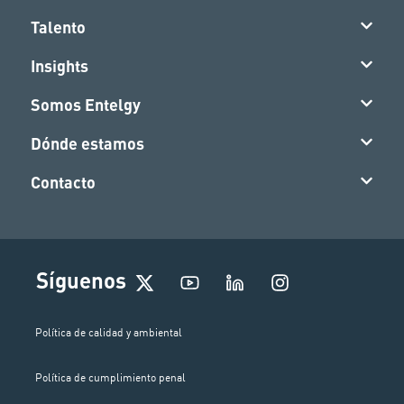
Talento
Insights
Somos Entelgy
Dónde estamos
Contacto
I
Síguenos
n
s
t
Política de calidad y ambiental
a
g
Política de cumplimiento penal
r