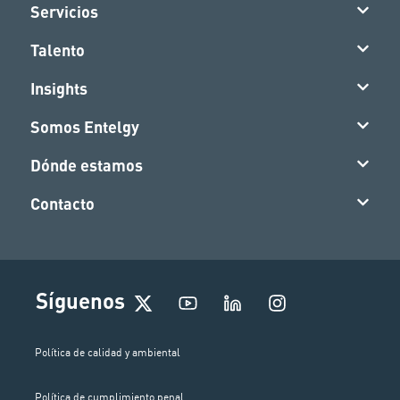
Servicios
Talento
Insights
Somos Entelgy
Dónde estamos
Contacto
I
Síguenos
n
s
t
Política de calidad y ambiental
a
g
Política de cumplimiento penal